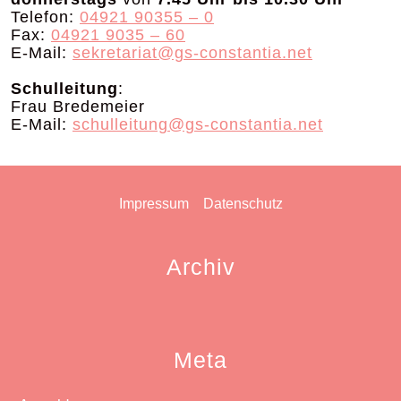
Telefon:
04921 90355 – 0
Fax:
04921 9035 – 60
E-Mail:
sekretariat@gs-constantia.net
Schulleitung
:
Frau Bredemeier
E-Mail:
schulleitung@gs-constantia.net
Impressum
Datenschutz
Archiv
Meta