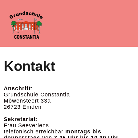
Kontakt
Anschrift
:
Grundschule Constantia
Möwensteert 33a
26723 Emden
Sekretariat
:
Frau Seeveriens
telefonisch erreichbar
montags bis
donnerstags
von
7.45 Uhr bis 10.30 Uhr